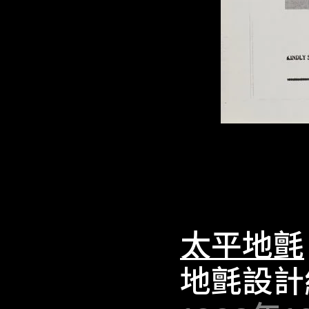
太平地氈
地氈設計