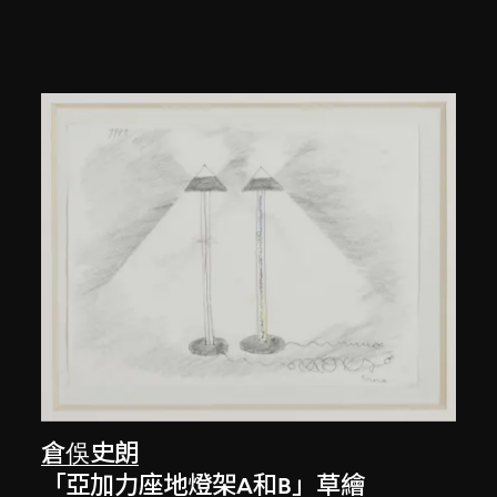
倉俁史朗
「亞加力座地燈架A和B」草繪