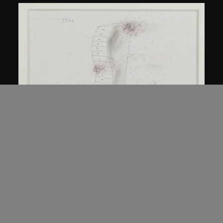
倉俁史朗
滑櫃
1986