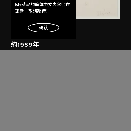
提供最好的网站体验。
M+藏品的简体中文内容仍在
了解更多
更新，敬请期待！
倉俁史朗
明白
确认
布蘭奇小姐草圖
約1989年