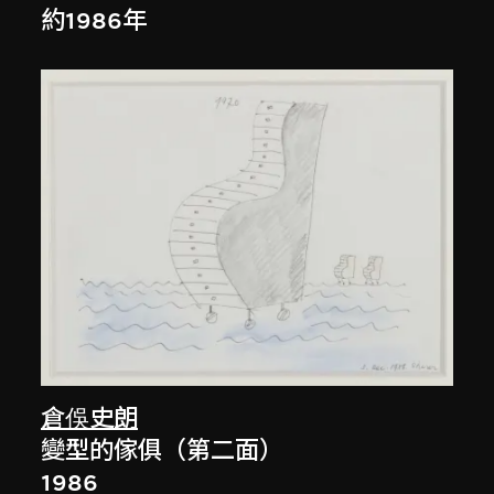
約1986年
倉俁史朗
變型的傢俱（第二面）
1986