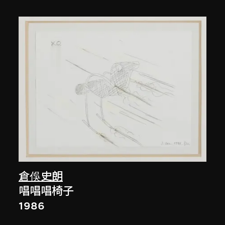
倉俁史朗
唱唱唱椅子
1986