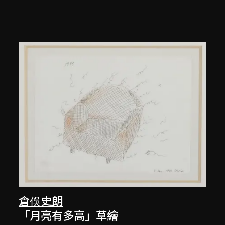
倉俁史朗
「月亮有多高」草繪