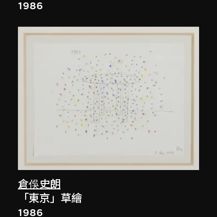
1986
倉俁史朗
「東京」草繪
1986