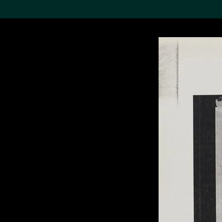
搜索M+藏品
Sea
19,052个结果
进一步筛选
关于M+藏品
探索世界顶级的二十及二十
一世纪视觉文化藏品。