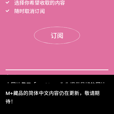
选择你希望收取的内容
随时取消订阅
订阅
门票
本网站使用「Cookies」为你提供最好的网站
Get Tickets
体验。
M+藏品的简体中文内容仍在更新，敬请期
了解更多
待！
M+杂志