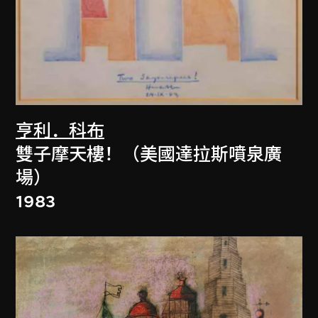
亨利．科布
雙子摩天樓！（美國達拉斯噴泉廣
場）
1983