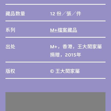
藏品数量
12 份／張／件
系列
M+檔案藏品
出处
M+，香港，王大閎家屬
捐贈，2015年
版权
© 王大閎家屬