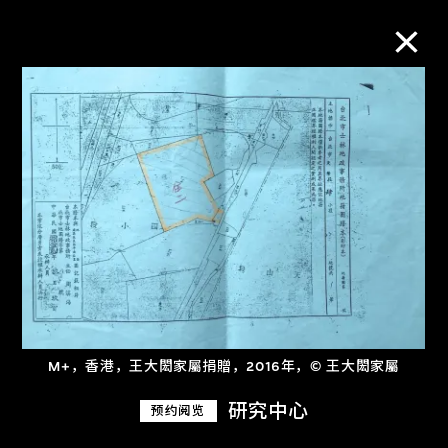
M+藏品
进一步筛选
搜索
关于M+藏品
M+，香港，王大閎家屬捐贈，2016年，© 王大閎家屬
探索世界顶级的二十及二十一世纪视觉
文化藏品。
研究中心
预约阅览