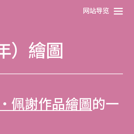
网站导览
3年）繪圖
‧佩謝作品繪圖
的一