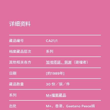
详细资料
藏品编号
CA21/1
档案藏品层次
系列
其他相关各方
加埃塔諾．佩謝
（建檔者）
日期
[約1989年]
藏品数量
30 份／張／件
系列
M+檔案藏品
出处
M+，香港，Gaetano Pesce捐