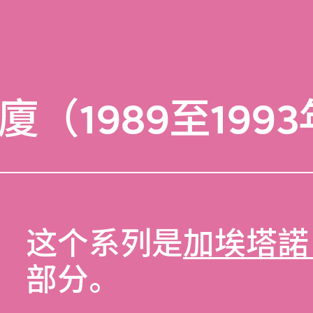
（1989至199
这个系列是
加埃塔諾
部分。