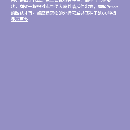
央都鑲嵌了花盆。這些面板各有特色，呈不同管子形
狀，猶如一根根排水管從大廈外牆延伸出來，盡顯Pesce
的幽默才智。整座建築物的外牆花盆共栽種了逾80種植
物，而外牆背後則隱藏了精密的定時灌溉系統。
显示更多
有機大廈的「垂直花園」別具佩謝個人風格，將顏色、
比例、形狀、物料加以大膽搭配，可謂為今天盛行、滿
佈植物的「綠色外牆」開風氣之先。此項目更象徵1980
年代踏足意、日兩國的建築師和設計師（如Pesce、
Ettore Sottsass、磯崎新、內田繁、倉俁史朗等），彼
此交流意念及建立穩固聯繫的豐碩成果。
此系列作品包含逾30幅與大廈設計相關的繪圖，包括概
念草圖、某些建築部分的詳圖，以及一些大型示意圖。