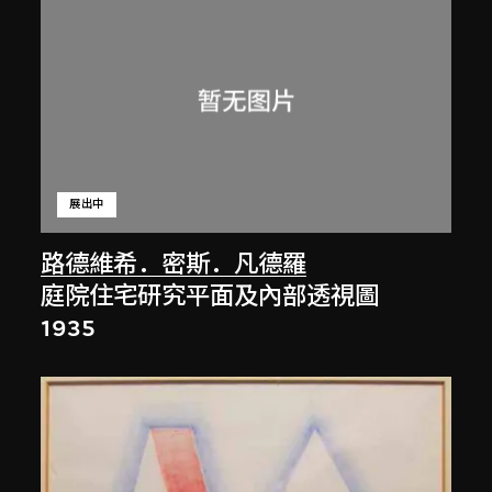
展出中
路德維希．密斯．凡德羅
庭院住宅研究平面及內部透視圖
1935