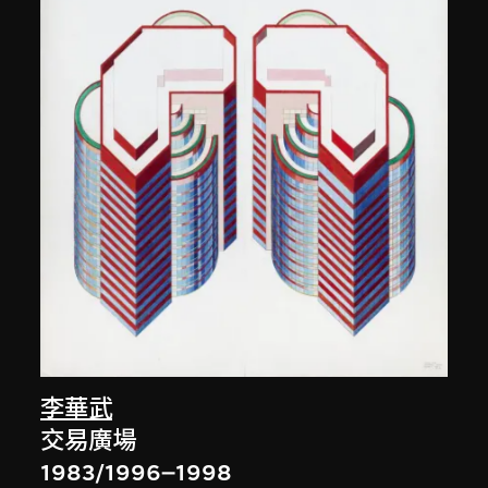
李華武
交易廣場
1983/1996–1998