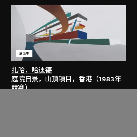
展出中
扎哈．哈迪德
庭院日景，山頂項目，香港（1983年
競賽）
1983/2012