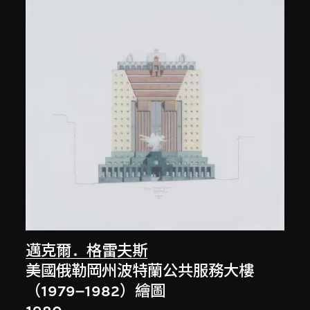
邁克爾．格雷夫斯
美國俄勒岡州波特蘭公共服務大樓
（1979–1982）繪圖