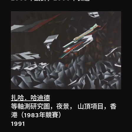
扎哈．哈迪德
等軸測研究圖，夜景， 山頂項目，香
港（1983年競賽）
1991