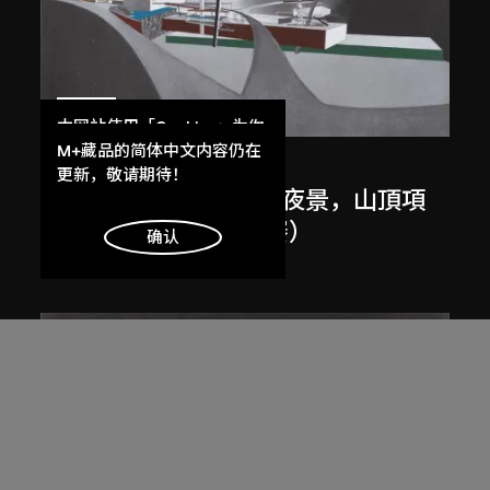
展出中
本网站使用「Cookies」为你
提供最好的网站体验。
M+藏品的简体中文内容仍在
扎哈．哈迪德
了解更多
更新，敬请期待！
斜坡入口／坡度入口，夜景，山頂項
目，香港（1983年競賽）
明白
确认
1983/2012