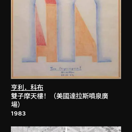
亨利．科布
雙子摩天樓！（美國達拉斯噴泉廣
場）
1983