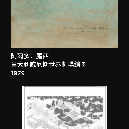
阿爾多．羅西
意大利威尼斯世界劇場繪圖
1979