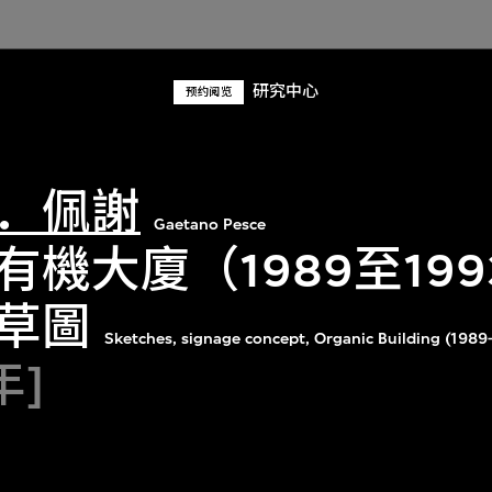
研究中心
预约阅览
．佩謝
Gaetano Pesce
有機大廈（1989至19
草圖
Sketches, signage concept, Organic Building (1989
年]