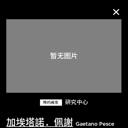
M+藏品
进一步筛选
搜索
关于M+藏品
研究中心
预约阅览
探索世界顶级的二十及二十一世纪视觉
文化藏品。
加埃塔諾．佩謝
Gaetano Pesce