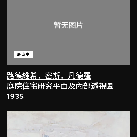
展出中
路德維希．密斯．凡德羅
庭院住宅研究平面及內部透視圖
1935