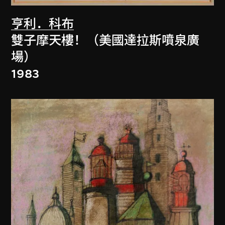
亨利．科布
雙子摩天樓！（美國達拉斯噴泉廣
場）
1983