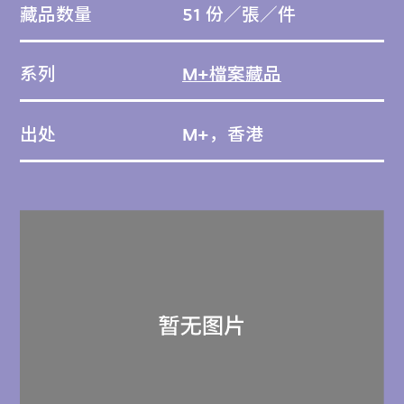
藏品数量
51 份／張／件
系列
M+檔案藏品
出处
M+，香港