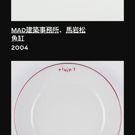
MAD建築事務所
、
馬岩松
魚缸
2004