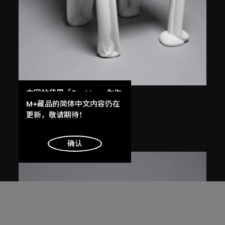
本网站使用「Cookies」为你
Front
提供最好的网站体验。
M+藏品的简体中文内容仍在
立體草繪椅
了解更多
更新，敬请期待！
2005
明白
确认