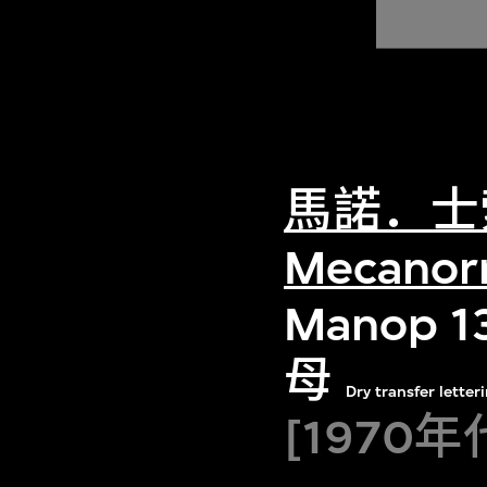
馬諾．士
Mecano
Manop
母
Dry transfer lette
[1970年