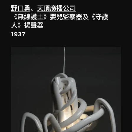
野口勇
、
天頂廣播公司
《無線護士》嬰兒監察器及《守護
人》揚聲器
1937