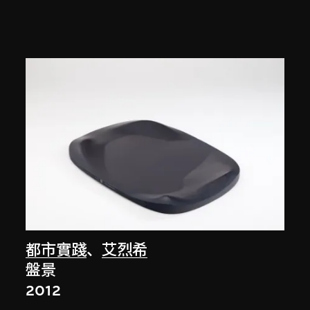
都市實踐
、
艾烈希
盤景
2012