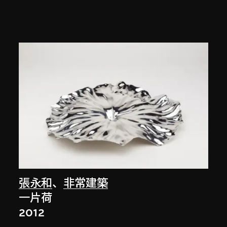
張永和
、
非常建築
一片荷
2012