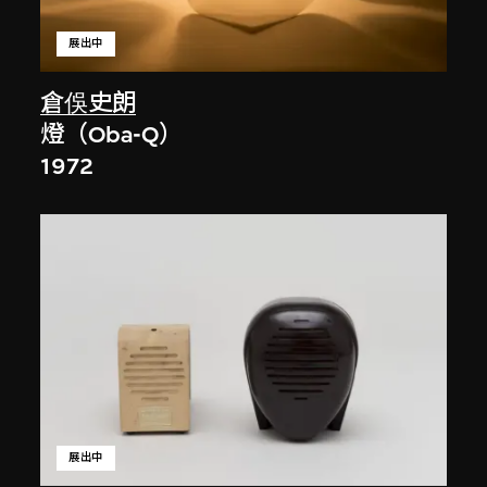
展出中
倉俁史朗
燈（Oba-Q）
1972
展出中