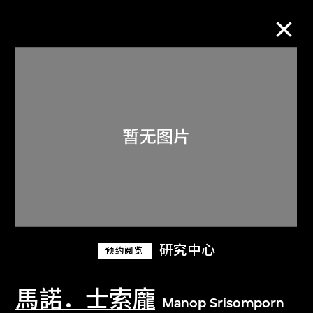
M+藏品
进一步筛选
搜索
关于M+藏品
研究中心
预约阅览
探索世界顶级的二十及二十一世纪视觉
文化藏品。
馬諾．士索龐
Manop Srisomporn