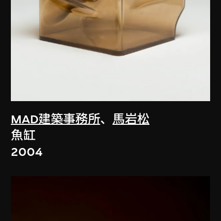
MAD建築事務所
、
馬岩松
魚缸
2004