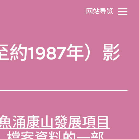
网站导览
約1987年）影
魚涌康山發展項目
年）檔案資料
的一部