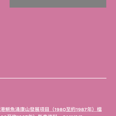
港鰂魚涌康山發展項目（1980至約1987年）檔