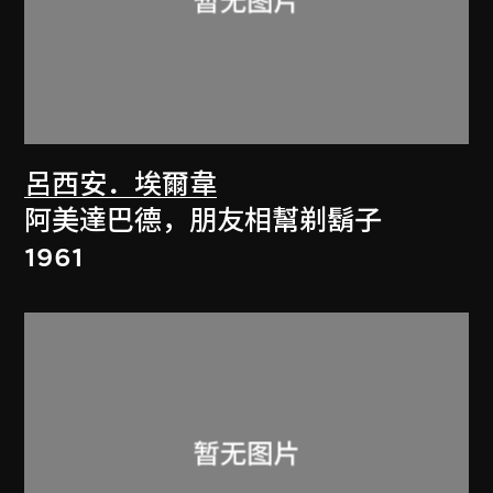
呂西安．埃爾韋
阿美達巴德，朋友相幫剃鬍子
1961