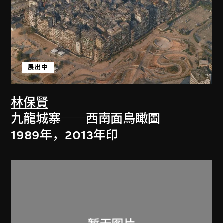
展出中
林保賢
九龍城寨──西南面鳥瞰圖
1989年，2013年印