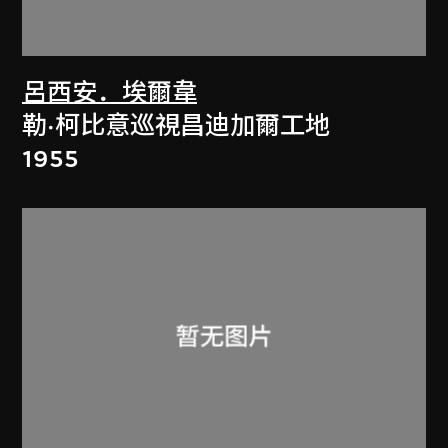
呂西安．埃爾韋
勒·柯比意巡視昌迪加爾工地
1955