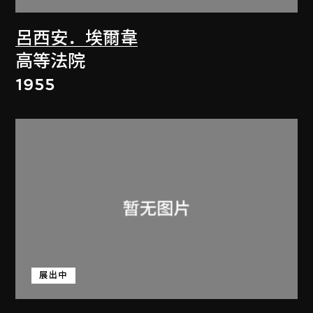
呂西安．埃爾韋
高等法院
1955
展出中