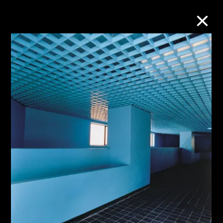
M+藏品
进一步筛选
搜索
关于M+藏品
探索世界顶级的二十及二十一世纪视觉
文化藏品。