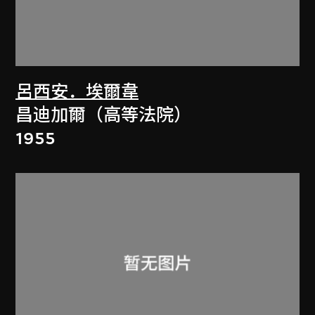
呂西安．埃爾韋
昌迪加爾（高等法院）
1955