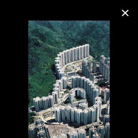
M+藏品
进一步筛选
搜索
关于M+藏品
探索世界顶级的二十及二十一世纪视觉
文化藏品。