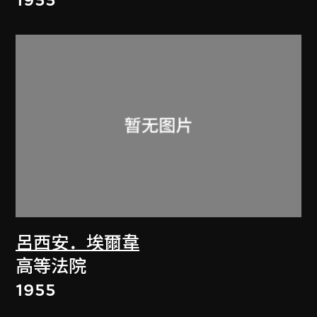
呂西安．埃爾韋
高等法院
1955