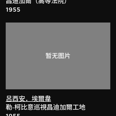
昌迪加爾（高等法院）
1955
呂西安．埃爾韋
勒·柯比意巡視昌迪加爾工地
1955