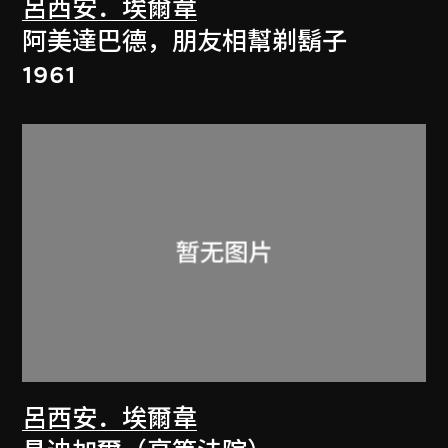
呂西安．埃爾韋
阿美達巴德，朋友相幫剃鬍子
1961
呂西安．埃爾韋