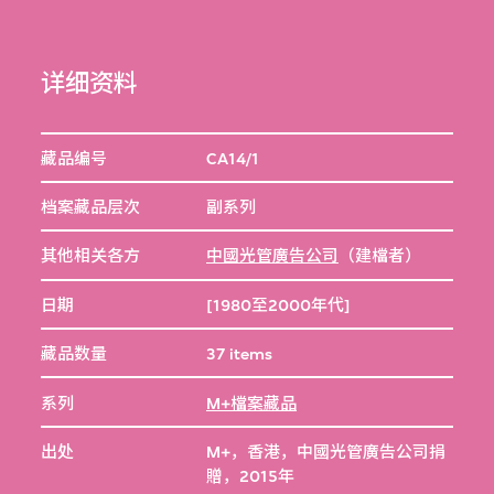
详细资料
藏品编号
CA14/1
档案藏品层次
副系列
其他相关各方
中國光管廣告公司
（建檔者）
日期
[1980至2000年代]
藏品数量
37 items
系列
M+檔案藏品
出处
M+，香港，中國光管廣告公司捐
贈，2015年