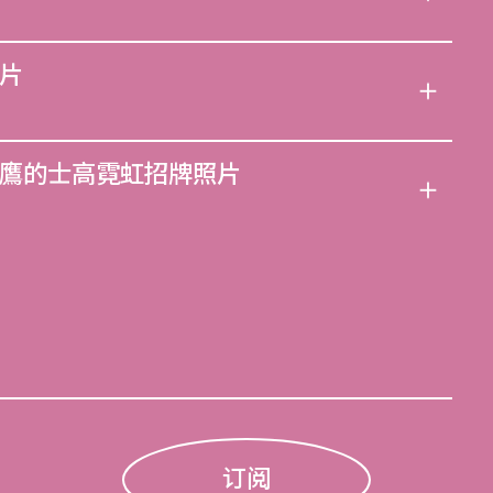
片
鷹的士高霓虹招牌照片
订阅