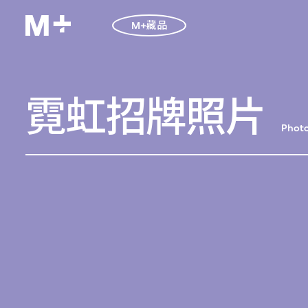
M+藏品
霓虹招牌照片
Photo