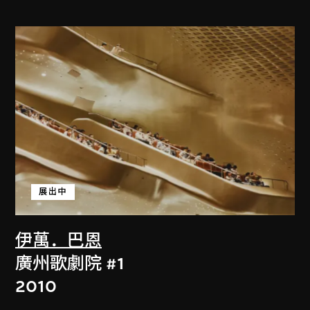
展出中
伊萬．巴恩
廣州歌劇院 #1
2010