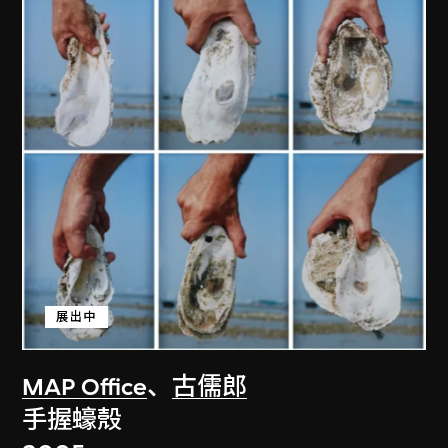
展出中
MAP Office
、
古儒郎
手握蠔殼