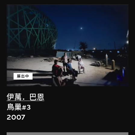
展出中
伊萬．巴恩
鳥巢#3
2007