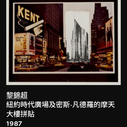
黎錦超
紐約時代廣場及密斯·凡德羅的摩天
大樓拼貼
1987