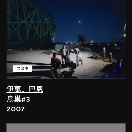
展出中
伊萬．巴恩
鳥巢#3
2007