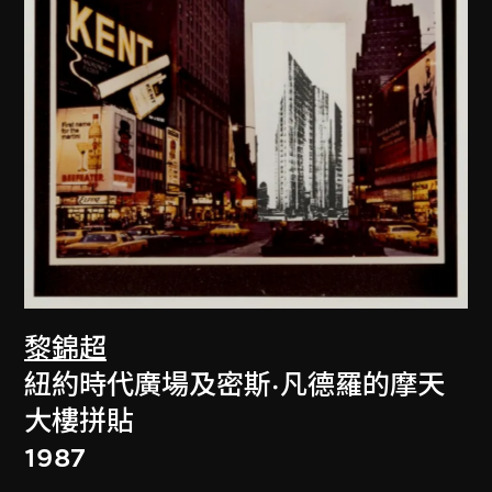
黎錦超
紐約時代廣場及密斯·凡德羅的摩天
大樓拼貼
1987