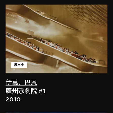
展出中
伊萬．巴恩
廣州歌劇院 #1
2010