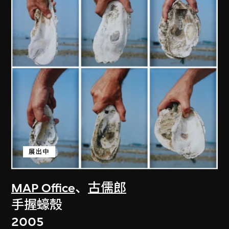
展出中
MAP Office
、
古儒郎
手握蠔殼
2005