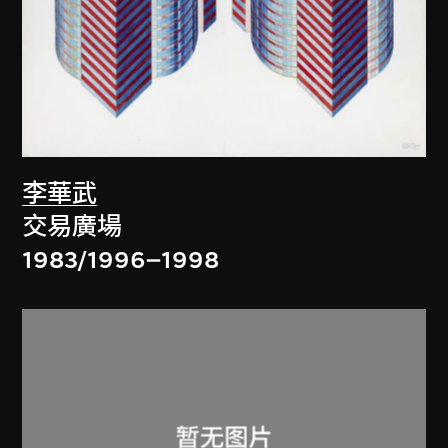
李華武
交易廣場
1983/1996–1998