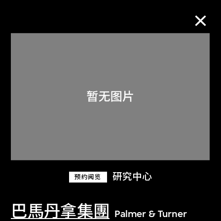
M+藏品
进一步筛选
搜索
关于M+藏品
研究中心
预约阅览
探索世界顶级的二十及二十一世纪视觉
文化藏品。
巴馬丹拿集團
Palmer & Turner