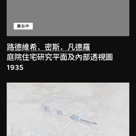
展出中
路德維希．密斯．凡德羅
庭院住宅研究平面及內部透視圖
1935