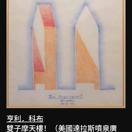
亨利．科布
雙子摩天樓！（美國達拉斯噴泉廣