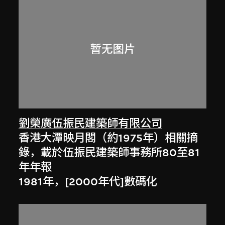
劉榮廣伍振民建築師有限公司
香港大潭映月閣（約1975年）相關摘
錄，載於伍振民建築師事務所80至81
年年報
1981年，[2000年代]數碼化