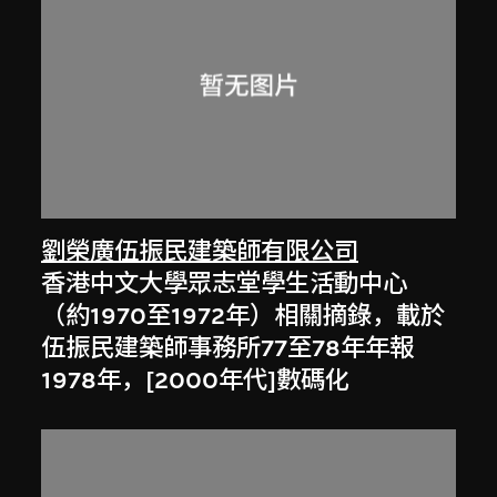
劉榮廣伍振民建築師有限公司
香港中文大學眾志堂學生活動中心
（約1970至1972年）相關摘錄，載於
伍振民建築師事務所77至78年年報
1978年，[2000年代]數碼化