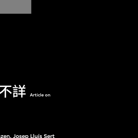
不詳
Article on
nzen, Josep Lluís Sert