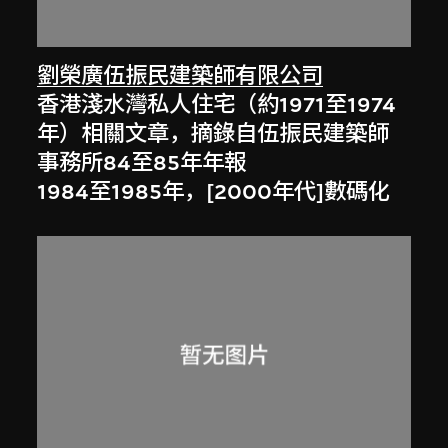
劉榮廣伍振民建築師有限公司
香港淺水灣私人住宅（約1971至1974
年）相關文章，摘錄自伍振民建築師
事務所84至85年年報
1984至1985年，[2000年代]數碼化