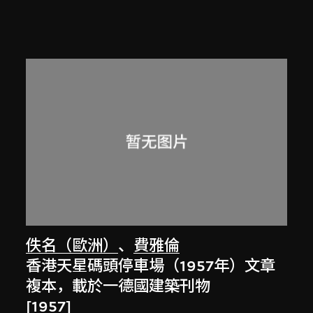
佚名（歐洲）
、
費雅倫
香港天星碼頭停車場（1957年）文章
複本，載於一德國建築刊物
[1957]