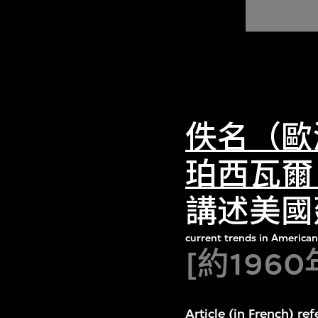
佚名（歐
珀西瓦爾
講述美國
current trends in American 
[約1960
Article (in French) re