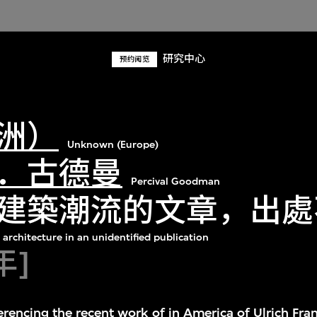
研究中心
预约阅览
洲）
Unknown (Europe)
．古德曼
Percival Goodman
建築潮流的文章，出處
architecture in an unidentified publication
年]
ferencing the recent work of in America of Ulrich Fra