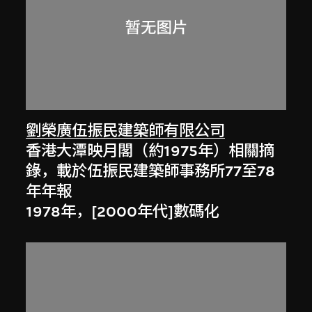
劉榮廣伍振民建築師有限公司
香港大潭映月閣（約1975年）相關摘
錄，載於伍振民建築師事務所77至78
年年報
1978年，[2000年代]數碼化