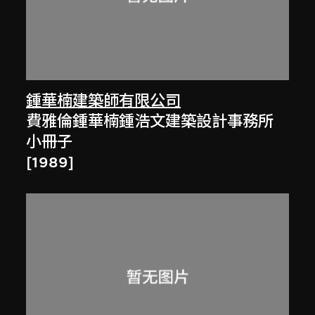
鍾華楠建築師有限公司
費雅倫鍾華楠鍾浩文建築設計事務所
小冊子
[1989]