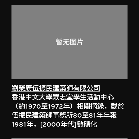
劉榮廣伍振民建築師有限公司
香港中文大學眾志堂學生活動中心
（約1970至1972年）相關摘錄，載於
伍振民建築師事務所80至81年年報
1981年，[2000年代]數碼化