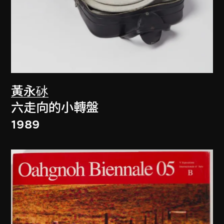
黃永砅
六走向的小轉盤
1989