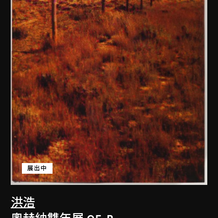
展出中
洪浩