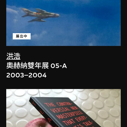
展出中
洪浩
奧赫納雙年展 05-A
2003–2004