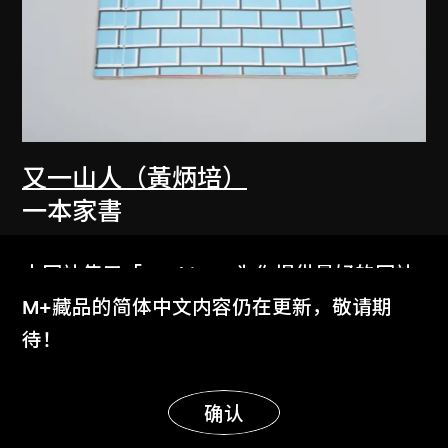
又一山人（黃炳培）
一本家書
2006
本网站使用「Cookies」为你提供最好的网站
体验。
M+藏品的简体中文内容仍在更新，敬请期
了解更多
待！
显示更多
明白
确认