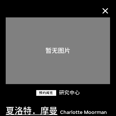
M+藏品
进一步筛选
搜索
关于M+藏品
研究中心
预约阅览
探索世界顶级的二十及二十一世纪视觉
文化藏品。
夏洛特．摩曼
Charlotte Moorman