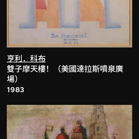
亨利．科布
雙子摩天樓！（美國達拉斯噴泉廣
場）
1983