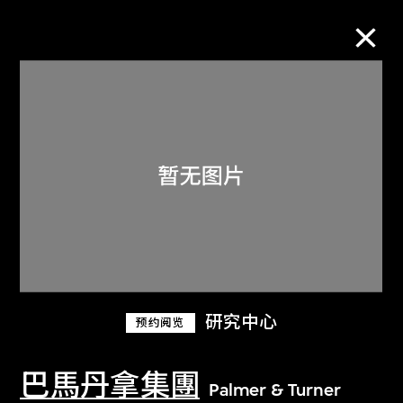
M+藏品
进一步筛选
搜索
关于M+藏品
研究中心
预约阅览
探索世界顶级的二十及二十一世纪视觉
文化藏品。
巴馬丹拿集團
Palmer & Turner