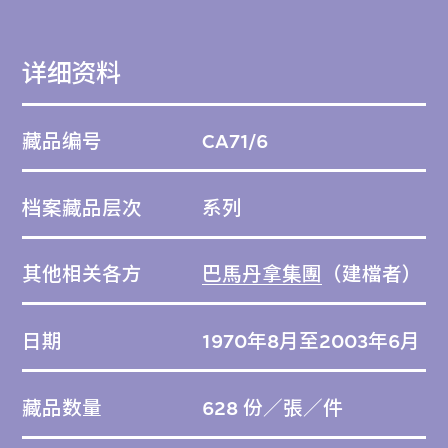
1982年起被覆上鋁質面板。
详细资料
巴馬丹拿項目編號：1028。
藏品编号
CA71/6
档案藏品层次
系列
其他相关各方
巴馬丹拿集團
（建檔者）
日期
1970年8月至2003年6月
藏品数量
628 份／張／件