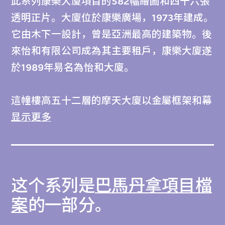
此系列康樂大廈項目的582幅繪圖和四十六張
透明正片。大廈位於康樂廣場，1973年建成。
它由木下一設計，曾是亞洲最高的建築物。後
來怡和有限公司成為其主要租戶，康樂大廈遂
於1989年易名為怡和大廈。
這幢樓高五十二層的摩天大廈以金屬框架和幕
牆構築，圓形窗戶是它的特色。這些醒目的窗
显示更多
戶有助減少金屬框架的厚度，並造就無柱的辦
公室空間。
这个系列是
巴馬丹拿項目檔
此系列涵蓋施工、改建和增建的繪圖。這些繪
圖展示了建築物原貌並記錄其改動情況。它的
案
的一部分。
外牆最初主要採用馬賽克物料和混凝土，但自