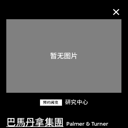
M+藏品
进一步筛选
搜索
关于M+藏品
研究中心
预约阅览
探索世界顶级的二十及二十一世纪视觉
文化藏品。
巴馬丹拿集團
Palmer & Turner