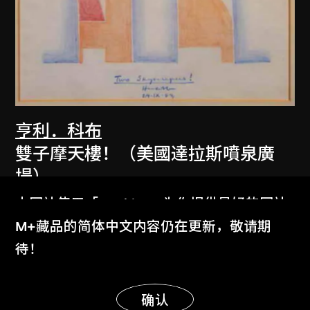
亨利．科布
雙子摩天樓！（美國達拉斯噴泉廣
場）
1983
本网站使用「Cookies」为你提供最好的网站
体验。
M+藏品的简体中文内容仍在更新，敬请期
了解更多
待！
显示更多
明白
确认