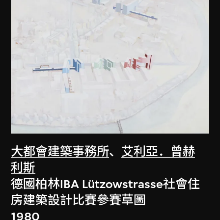
大都會建築事務所
、
艾利亞．曾赫
利斯
德國柏林IBA Lützowstrasse社會住
房建築設計比賽參賽草圖
1980