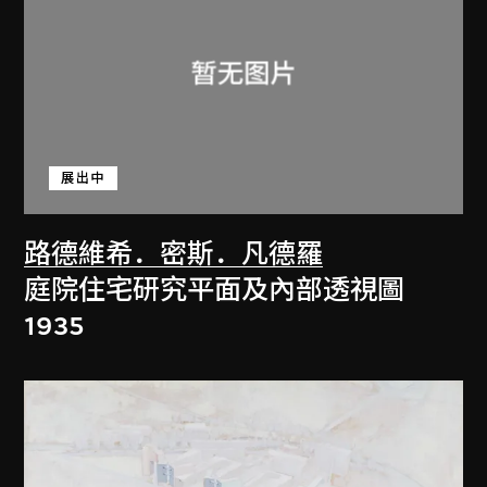
展出中
路德維希．密斯．凡德羅
庭院住宅研究平面及內部透視圖
1935