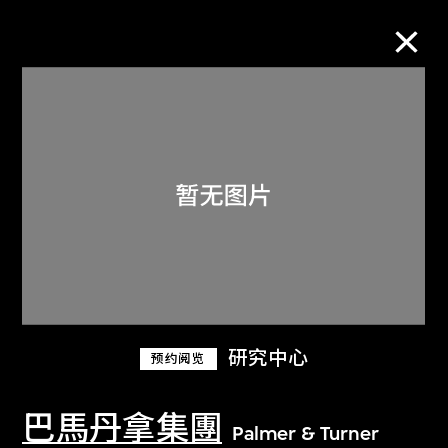
M+藏品
进一步筛选
搜索
关于M+藏品
研究中心
预约阅览
探索世界顶级的二十及二十一世纪视觉
文化藏品。
巴馬丹拿集團
Palmer & Turner