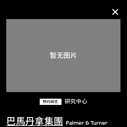
M+藏品
进一步筛选
搜索
关于M+藏品
研究中心
预约阅览
探索世界顶级的二十及二十一世纪视觉
文化藏品。
巴馬丹拿集團
Palmer & Turner