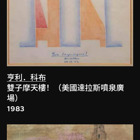
亨利．科布
雙子摩天樓！（美國達拉斯噴泉廣
場）
1983