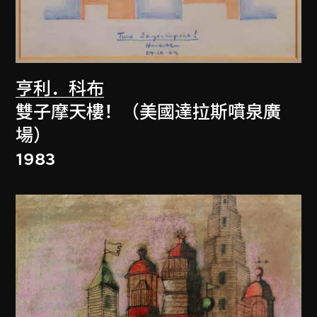
亨利．科布
雙子摩天樓！（美國達拉斯噴泉廣
場）
1983