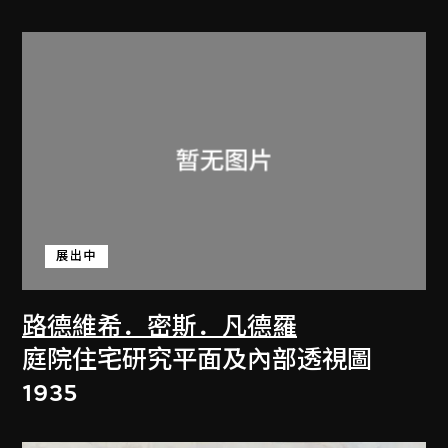
展出中
路德維希．密斯．凡德羅
庭院住宅研究平面及內部透視圖
1935