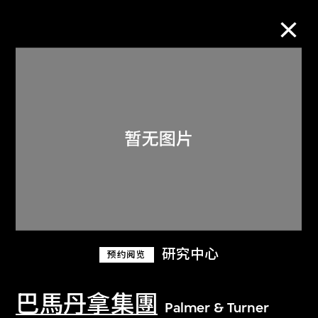
M+藏品
进一步筛选
搜索
关于M+藏品
研究中心
预约阅览
探索世界顶级的二十及二十一世纪视觉
文化藏品。
巴馬丹拿集團
Palmer & Turner