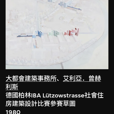
大都會建築事務所
、
艾利亞．曾赫
利斯
德國柏林IBA Lützowstrasse社會住
房建築設計比賽參賽草圖
1980