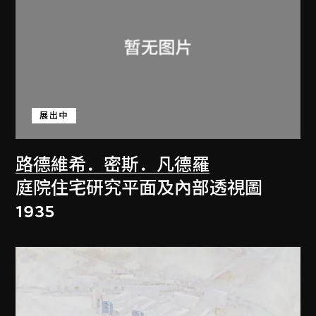
展出中
路德維希．密斯．凡德羅
庭院住宅研究平面及內部透視圖
1935