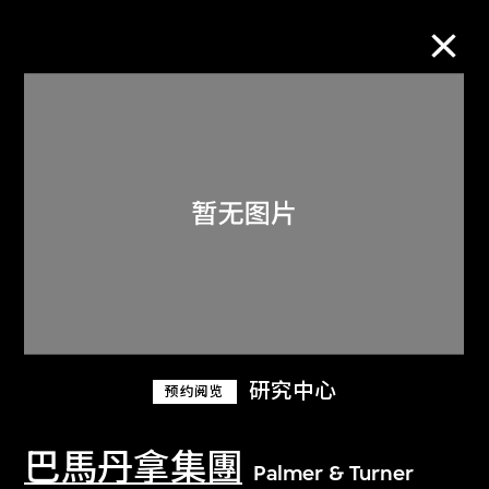
M+藏品
进一步筛选
搜索
关于M+藏品
研究中心
预约阅览
探索世界顶级的二十及二十一世纪视觉
文化藏品。
巴馬丹拿集團
Palmer & Turner