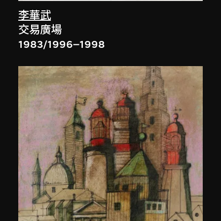
李華武
交易廣場
1983/1996–1998