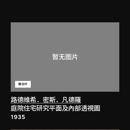
展出中
路德維希．密斯．凡德羅
庭院住宅研究平面及內部透視圖
1935