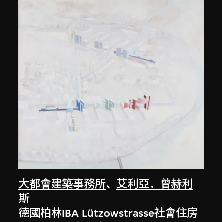
大都會建築事務所
、
艾利亞．曾赫利
斯
德國柏林IBA Lützowstrasse社會住房