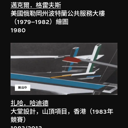
邁克爾．格雷夫斯
美國俄勒岡州波特蘭公共服務大樓
（1979–1982）繪圖
1980
展出中
扎哈．哈迪德
大堂設計，山頂項目，香港（1983年
競賽）