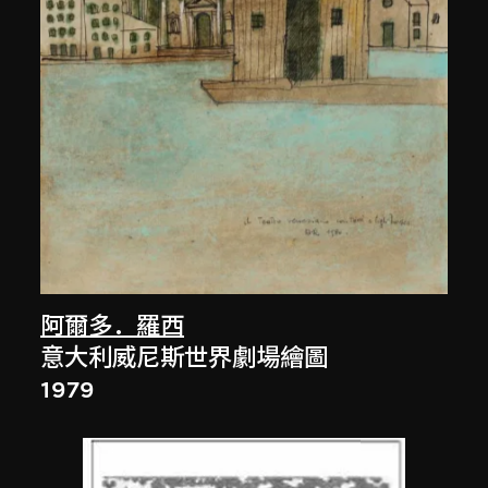
阿爾多．羅西
意大利威尼斯世界劇場繪圖
1979