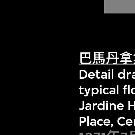
巴馬丹拿
Detail dr
typical 
Jardine 
Place, C