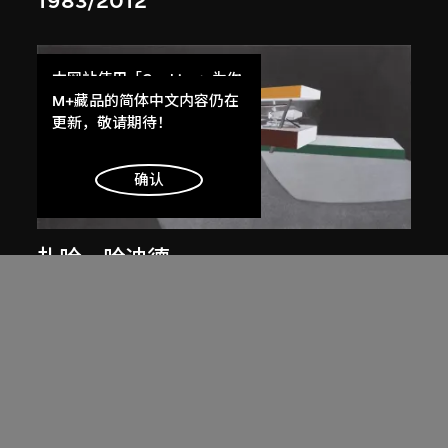
1983/2012
本网站使用「Cookies」为你
提供最好的网站体验。
M+藏品的简体中文内容仍在
了解更多
更新，敬请期待！
明白
确认
展出中
扎哈．哈迪德
斜坡入口／坡度入口，夜景，山頂項
目，香港（1983年競賽）
1983/2012