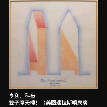
亨利．科布
雙子摩天樓！（美國達拉斯噴泉廣