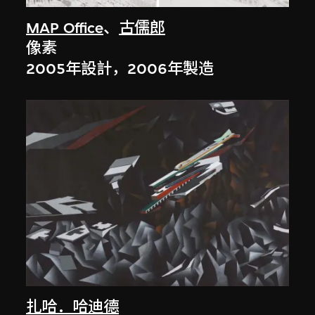
MAP Office
、
古儒郎
像素
2005年設計，2006年製造
扎哈．哈迪德