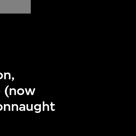
on,
e (now
Connaught