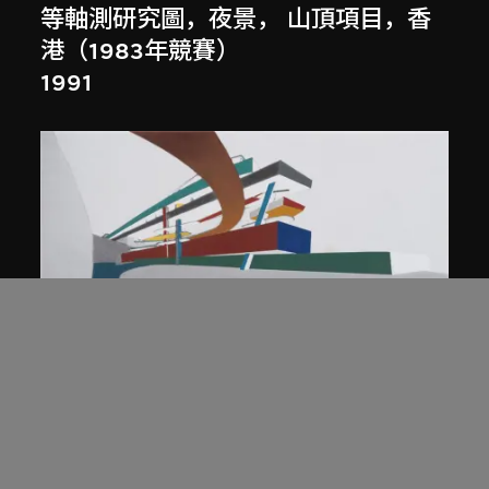
等軸測研究圖，夜景， 山頂項目，香
港（1983年競賽）
1991
展出中
扎哈．哈迪德
庭院日景，山頂項目，香港（1983年
競賽）
1983/2012