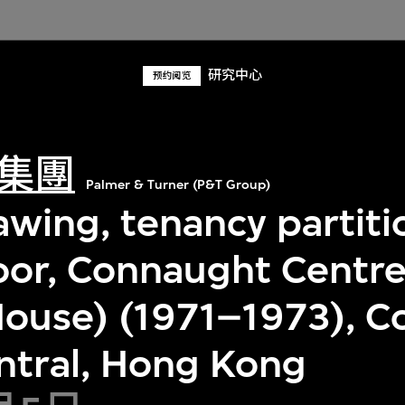
研究中心
预约阅览
集團
Palmer & Turner (P&T Group)
awing, tenancy partiti
floor, Connaught Centr
House) (1971–1973), 
entral, Hong Kong