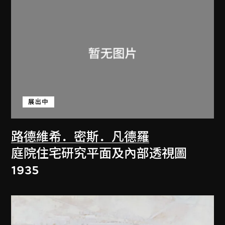
展出中
路德維希．密斯．凡德羅
庭院住宅研究平面及內部透視圖
1935