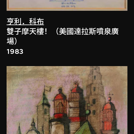
亨利．科布
雙子摩天樓！（美國達拉斯噴泉廣
場）
1983