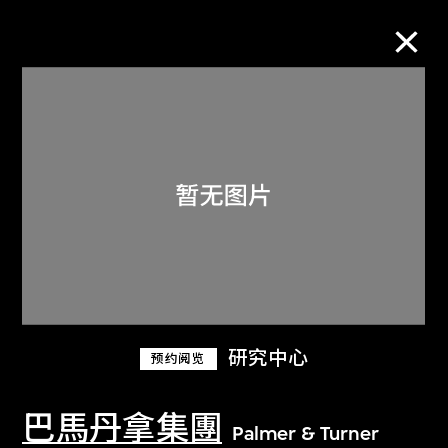
M+藏品
进一步筛选
搜索
关于M+藏品
研究中心
预约阅览
探索世界顶级的二十及二十一世纪视觉
文化藏品。
巴馬丹拿集團
Palmer & Turner