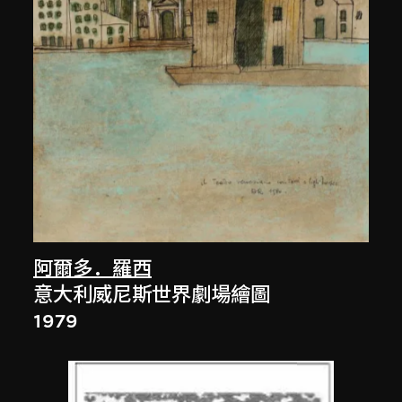
阿爾多．羅西
意大利威尼斯世界劇場繪圖
1979