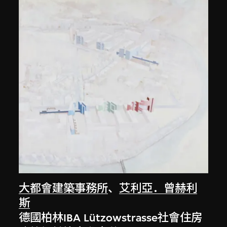
大都會建築事務所
、
艾利亞．曾赫利
斯
德國柏林IBA Lützowstrasse社會住房