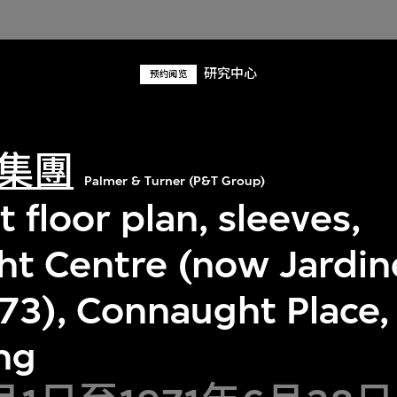
研究中心
预约阅览
集團
Palmer & Turner (P&T Group)
floor plan, sleeves,
t Centre (now Jardin
73), Connaught Place, 
ng