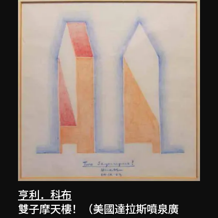
亨利．科布
雙子摩天樓！（美國達拉斯噴泉廣