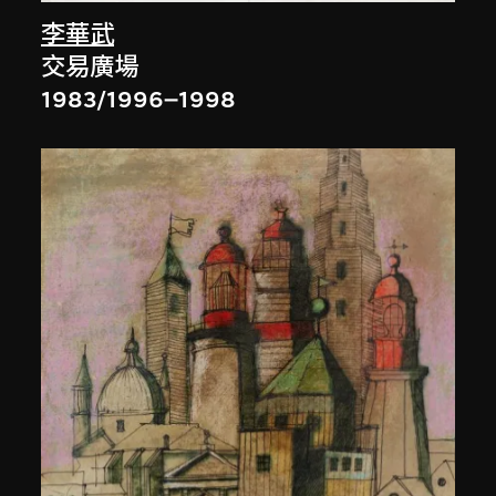
李華武
交易廣場
1983/1996–1998