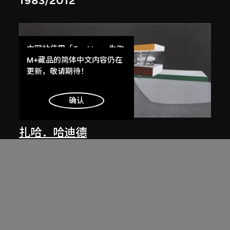
1983/2012
本网站使用「Cookies」为你
提供最好的网站体验。
M+藏品的简体中文内容仍在
了解更多
更新，敬请期待！
明白
确认
展出中
扎哈．哈迪德
斜坡入口／坡度入口，夜景，山頂項
目，香港（1983年競賽）
1983/2012