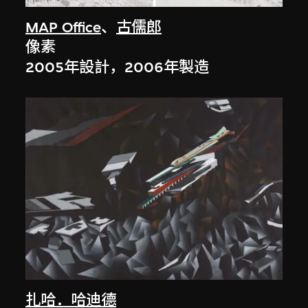
MAP Office
、
古儒郎
像素
2005年設計，2006年製造
扎哈．哈迪德