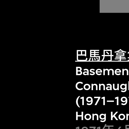
巴馬丹拿
Basement 
Connaugh
(1971–19
Hong Ko