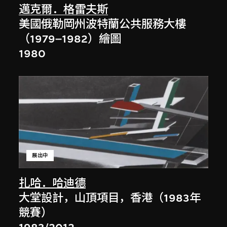
邁克爾．格雷夫斯
美國俄勒岡州波特蘭公共服務大樓
（1979–1982）繪圖
1980
展出中
扎哈．哈迪德
大堂設計，山頂項目，香港（1983年
競賽）