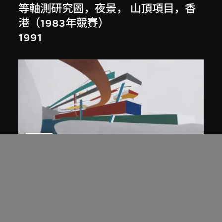
等軸測研究圖，夜景， 山頂項目，香
港（1983年競賽）
1991
展出中
扎哈．哈迪德
庭院日景，山頂項目，香港（1983年
競賽）
1983/2012