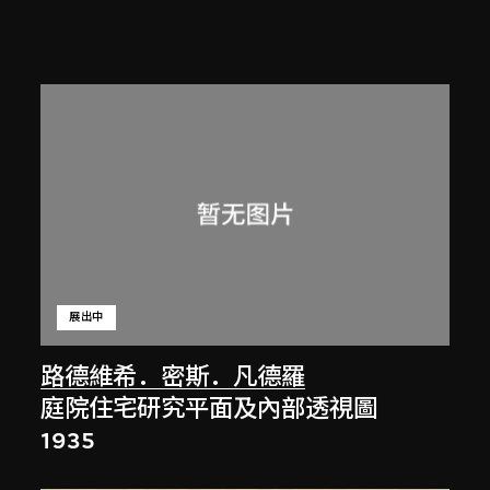
展出中
路德維希．密斯．凡德羅
庭院住宅研究平面及內部透視圖
1935