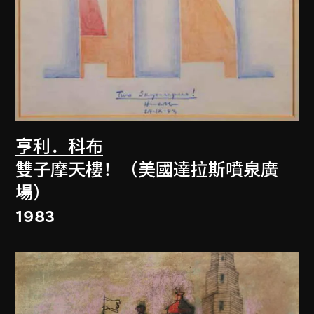
亨利．科布
雙子摩天樓！（美國達拉斯噴泉廣
場）
1983