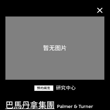
M+藏品
进一步筛选
搜索
关于M+藏品
研究中心
预约阅览
探索世界顶级的二十及二十一世纪视觉
文化藏品。
巴馬丹拿集團
Palmer & Turner