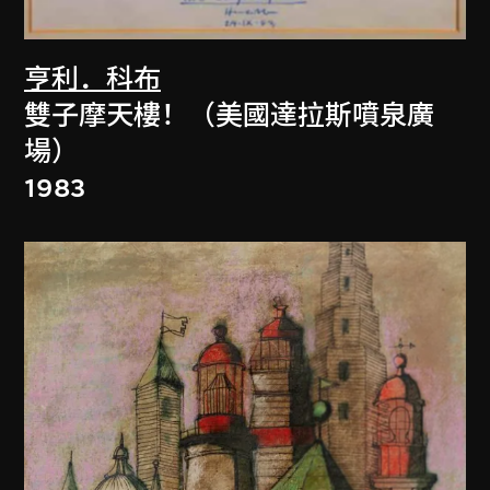
亨利．科布
雙子摩天樓！（美國達拉斯噴泉廣
場）
1983