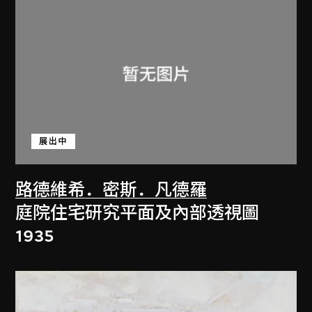
展出中
路德維希．密斯．凡德羅
庭院住宅研究平面及內部透視圖
1935