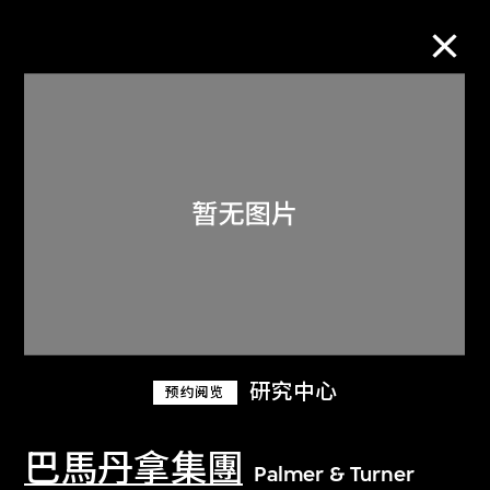
M+藏品
进一步筛选
搜索
关于M+藏品
研究中心
预约阅览
探索世界顶级的二十及二十一世纪视觉
文化藏品。
巴馬丹拿集團
Palmer & Turner