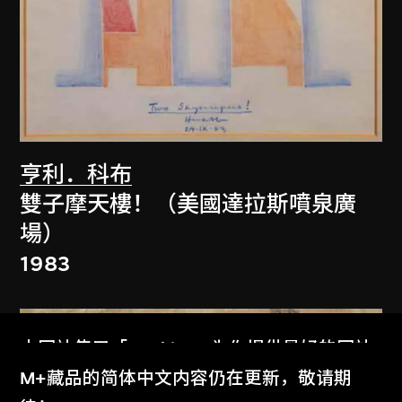
亨利．科布
雙子摩天樓！（美國達拉斯噴泉廣
場）
1983
本网站使用「Cookies」为你提供最好的网站
体验。
M+藏品的简体中文内容仍在更新，敬请期