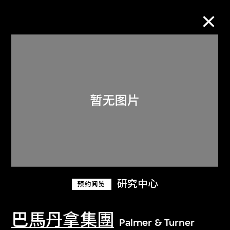
M+藏品
进一步筛选
搜索
关于M+藏品
研究中心
预约阅览
探索世界顶级的二十及二十一世纪视觉
文化藏品。
巴馬丹拿集團
Palmer & Turner