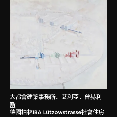
大都會建築事務所
、
艾利亞．曾赫利
斯
德國柏林IBA Lützowstrasse社會住房