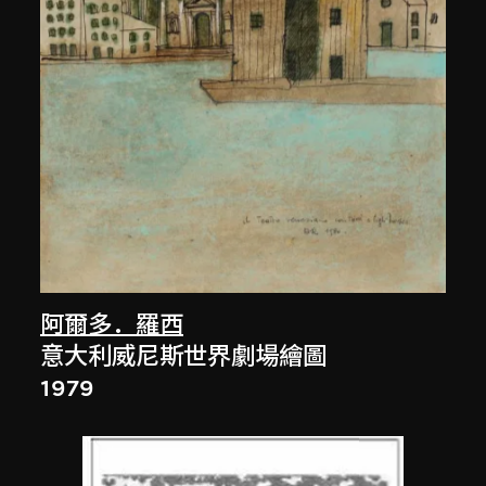
阿爾多．羅西
意大利威尼斯世界劇場繪圖
1979