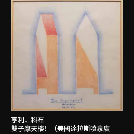
亨利．科布
雙子摩天樓！（美國達拉斯噴泉廣