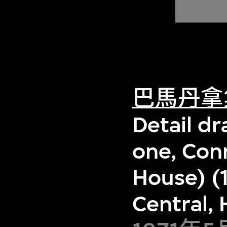
巴馬丹拿
Detail dr
one, Con
House) (
Central,