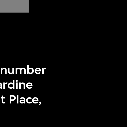
ir number
ardine
 Place,