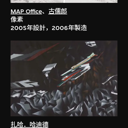
MAP Office
、
古儒郎
像素
2005年設計，2006年製造
扎哈．哈迪德