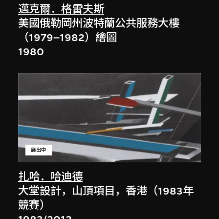
邁克爾．格雷夫斯
美國俄勒岡州波特蘭公共服務大樓
（1979–1982）繪圖
1980
展出中
扎哈．哈迪德
大堂設計，山頂項目，香港（1983年
競賽）