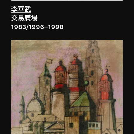
李華武
交易廣場
1983/1996–1998