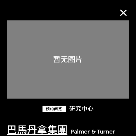
M+藏品
进一步筛选
搜索
关于M+藏品
研究中心
预约阅览
探索世界顶级的二十及二十一世纪视觉
文化藏品。
巴馬丹拿集團
Palmer & Turner