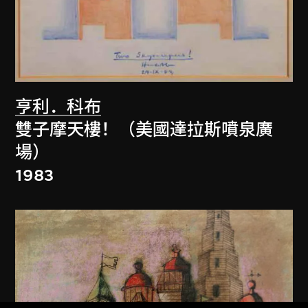
亨利．科布
雙子摩天樓！（美國達拉斯噴泉廣
場）
1983