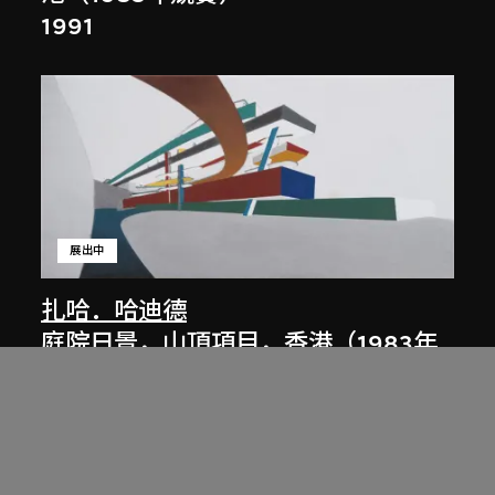
1991
展出中
扎哈．哈迪德
庭院日景，山頂項目，香港（1983年
競賽）
1983/2012