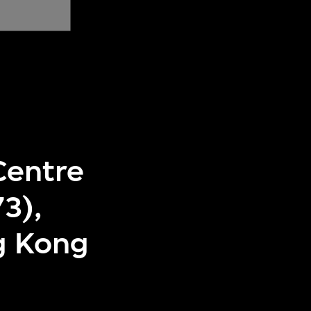
Centre
3),
g Kong