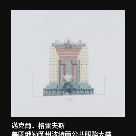
邁克爾．格雷夫斯
美國俄勒岡州波特蘭公共服務大樓