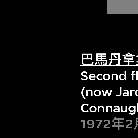
巴馬丹拿
Second f
(now Jar
Connaugh
1972年