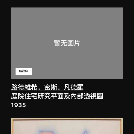
展出中
路德維希．密斯．凡德羅
庭院住宅研究平面及內部透視圖
1935