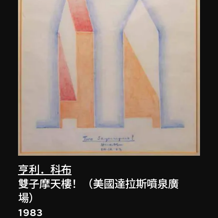
亨利．科布
雙子摩天樓！（美國達拉斯噴泉廣
場）
1983