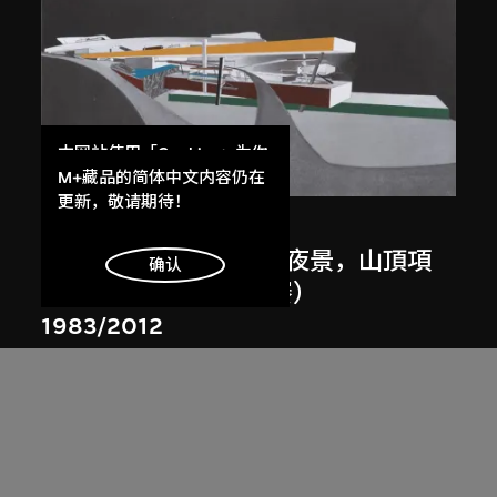
本网站使用「Cookies」为你
展出中
提供最好的网站体验。
M+藏品的简体中文内容仍在
了解更多
更新，敬请期待！
扎哈．哈迪德
斜坡入口／坡度入口，夜景，山頂項
明白
确认
目，香港（1983年競賽）
1983/2012