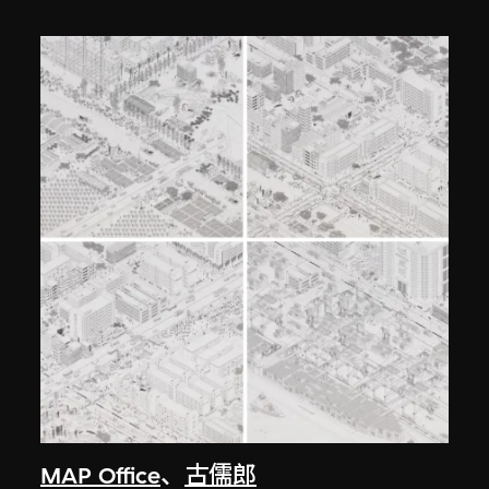
MAP Office
、
古儒郎