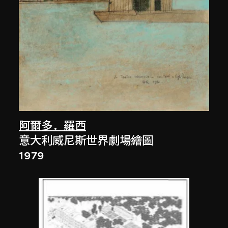
阿爾多．羅西
意大利威尼斯世界劇場繪圖
1979