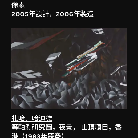
像素
2005年設計，2006年製造
扎哈．哈迪德
等軸測研究圖，夜景， 山頂項目，香
港（1983年競賽）