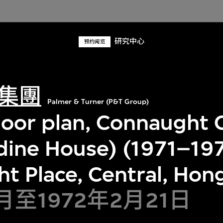
研究中心
预约阅览
集團
Palmer & Turner (P&T Group)
loor plan, Connaught 
dine House) (1971–197
t Place, Central, Hon
2月至1972年2月21日