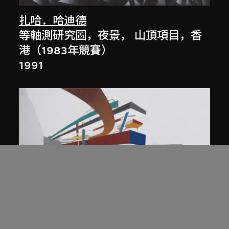
扎哈．哈迪德
等軸測研究圖，夜景， 山頂項目，香
港（1983年競賽）
1991
展出中
扎哈．哈迪德
庭院日景，山頂項目，香港（1983年
競賽）