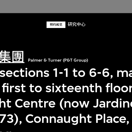
研究中心
预约阅览
集團
Palmer & Turner (P&T Group)
sections 1-1 to 6-6, m
 first to sixteenth floor
t Centre (now Jardin
73), Connaught Place, 