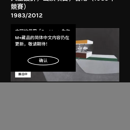
競賽）
1983/2012
本网站使用「Cookies」为你
提供最好的网站体验。
M+藏品的简体中文内容仍在
了解更多
更新，敬请期待！
明白
确认
展出中
扎哈．哈迪德
斜坡入口／坡度入口，夜景，山頂項
目，香港（1983年競賽）
1983/2012