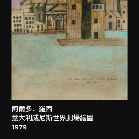
阿爾多．羅西
意大利威尼斯世界劇場繪圖
1979