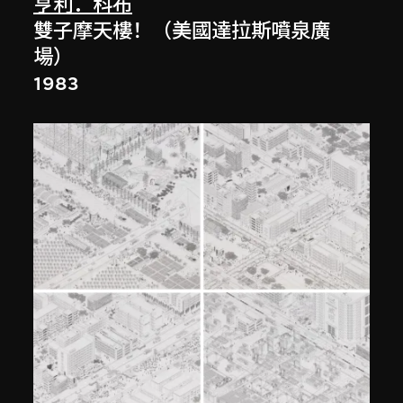
亨利．科布
雙子摩天樓！（美國達拉斯噴泉廣
場）
1983