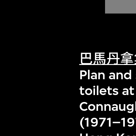
巴馬丹拿
Plan and 
toilets at
Connaugh
(1971–19