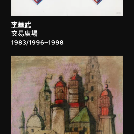
李華武
交易廣場
1983/1996–1998