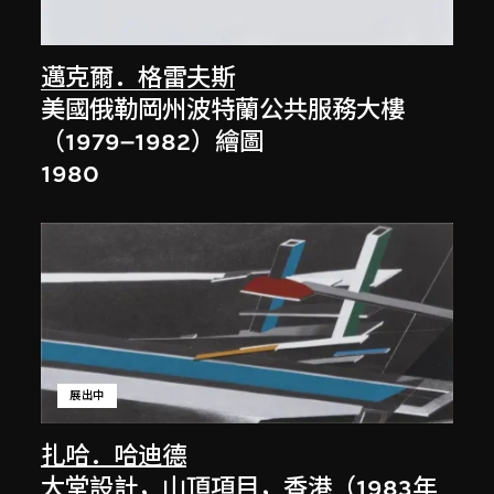
邁克爾．格雷夫斯
美國俄勒岡州波特蘭公共服務大樓
（1979–1982）繪圖
1980
展出中
扎哈．哈迪德
大堂設計，山頂項目，香港（1983年