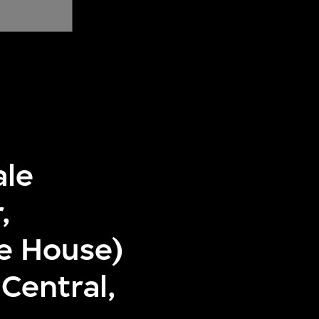
ale
,
e House)
Central,