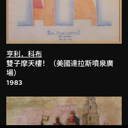
亨利．科布
雙子摩天樓！（美國達拉斯噴泉廣
場）
1983