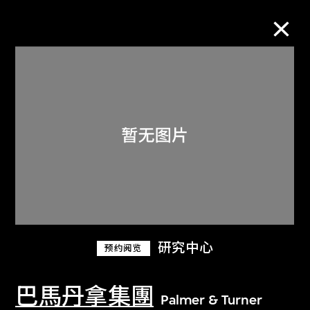
M+藏品
进一步筛选
搜索
关于M+藏品
研究中心
预约阅览
探索世界顶级的二十及二十一世纪视觉
文化藏品。
巴馬丹拿集團
Palmer & Turner