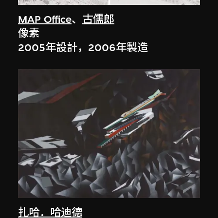
MAP Office
、
古儒郎
像素
2005年設計，2006年製造
扎哈．哈迪德