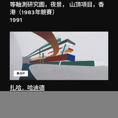
等軸測研究圖，夜景， 山頂項目，香
港（1983年競賽）
1991
展出中
扎哈．哈迪德
庭院日景，山頂項目，香港（1983年
競賽）
1983/2012