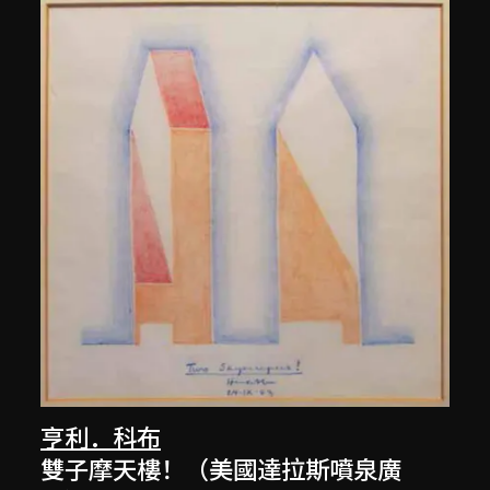
亨利．科布
雙子摩天樓！（美國達拉斯噴泉廣