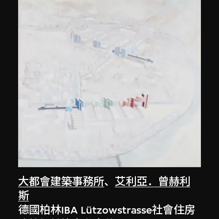
大都會建築事務所
、
艾利亞．曾赫利
斯
德國柏林IBA Lützowstrasse社會住房