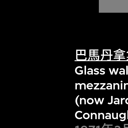
巴馬丹拿
Glass wal
mezzanin
(now Jar
Connaugh