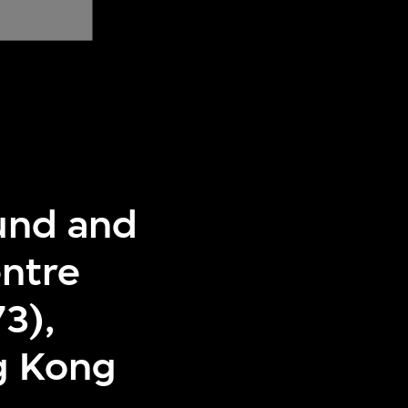
ound and
entre
3),
g Kong