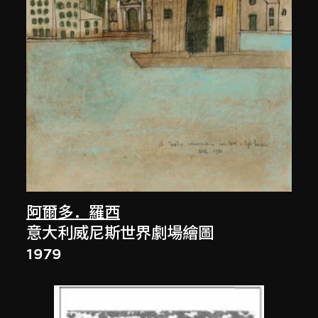
阿爾多．羅西
意大利威尼斯世界劇場繪圖
1979