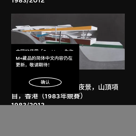
1983/2012
本网站使用「Cookies」为你
提供最好的网站体验。
M+藏品的简体中文内容仍在
展出中
了解更多
更新，敬请期待！
扎哈．哈迪德
明白
确认
斜坡入口／坡度入口，夜景，山頂項
目，香港（1983年競賽）
1983/2012