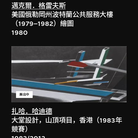
邁克爾．格雷夫斯
美國俄勒岡州波特蘭公共服務大樓
（1979–1982）繪圖
1980
展出中
扎哈．哈迪德
大堂設計，山頂項目，香港（1983年
競賽）