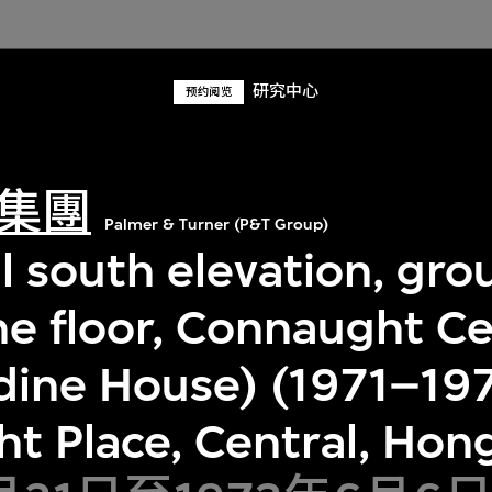
研究中心
预约阅览
集團
Palmer & Turner (P&T Group)
l south elevation, gr
e floor, Connaught C
dine House) (1971–197
t Place, Central, Hon