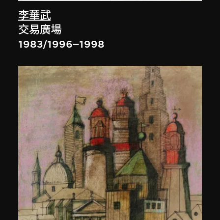
李華武
交易廣場
1983/1996–1998