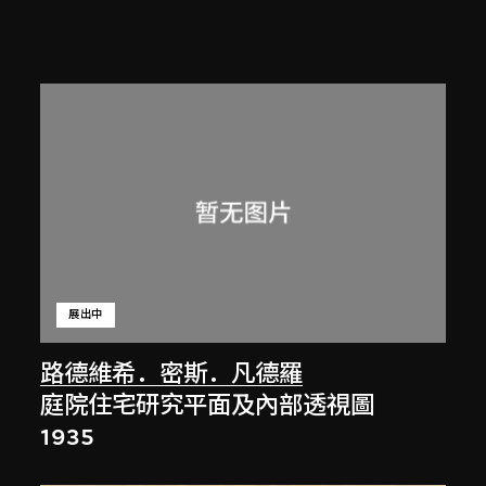
展出中
路德維希．密斯．凡德羅
庭院住宅研究平面及內部透視圖
1935