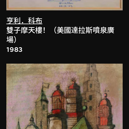
亨利．科布
雙子摩天樓！（美國達拉斯噴泉廣
場）
1983