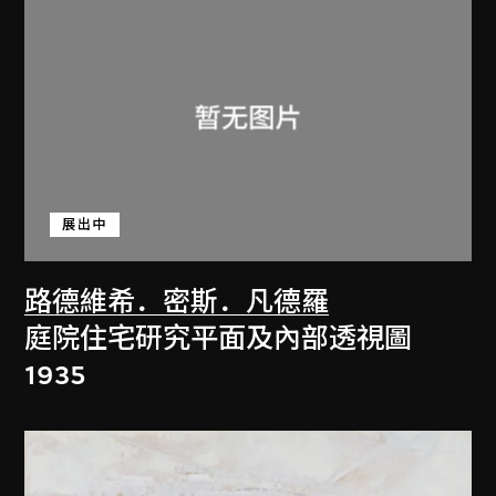
展出中
路德維希．密斯．凡德羅
庭院住宅研究平面及內部透視圖
1935