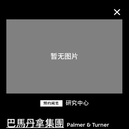
M+藏品
进一步筛选
搜索
关于M+藏品
研究中心
预约阅览
探索世界顶级的二十及二十一世纪视觉
文化藏品。
巴馬丹拿集團
Palmer & Turner