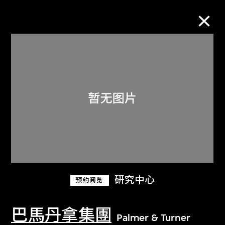
M+藏品
进一步筛选
搜索
关于M+藏品
研究中心
预约阅览
探索世界顶级的二十及二十一世纪视觉
文化藏品。
巴馬丹拿集團
Palmer & Turner