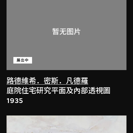
展出中
路德維希．密斯．凡德羅
庭院住宅研究平面及內部透視圖
1935