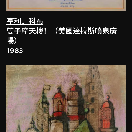
亨利．科布
雙子摩天樓！（美國達拉斯噴泉廣
場）
1983