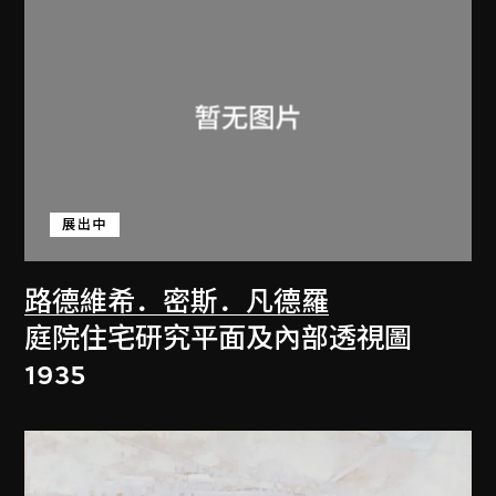
展出中
路德維希．密斯．凡德羅
庭院住宅研究平面及內部透視圖
1935