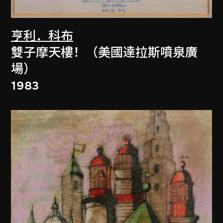
亨利．科布
雙子摩天樓！（美國達拉斯噴泉廣
場）
1983