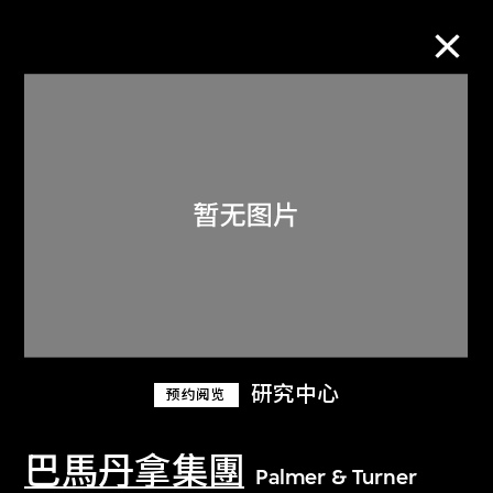
M+藏品
进一步筛选
搜索
关于M+藏品
研究中心
预约阅览
探索世界顶级的二十及二十一世纪视觉
文化藏品。
巴馬丹拿集團
Palmer & Turner