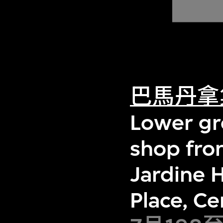
巴馬丹拿
Lower gr
shop fro
Jardine 
Place, C