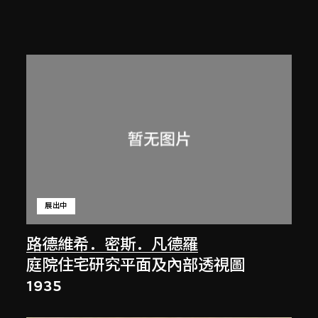
展出中
路德維希．密斯．凡德羅
庭院住宅研究平面及內部透視圖
1935