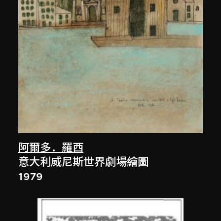
阿爾多．羅西
意大利威尼斯世界劇場繪圖
1979