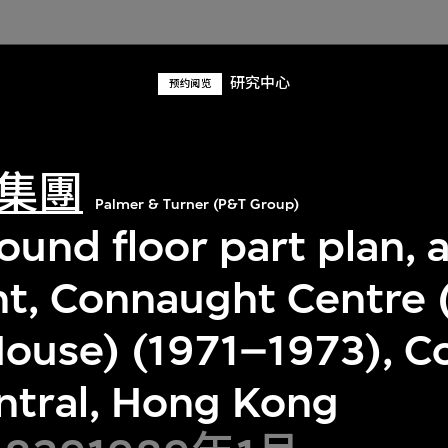
研究中心
预约阅览
集團
Palmer & Turner (P&T Group)
ound floor part plan, 
nt, Connaught Centre
House) (1971–1973), 
entral, Hong Kong