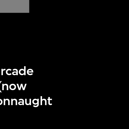
arcade
 (now
Connaught