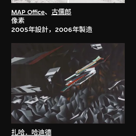
MAP Office
、
古儒郎
像素
2005年設計，2006年製造
扎哈．哈迪德