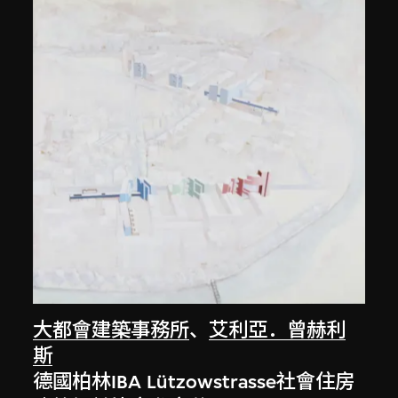
大都會建築事務所
、
艾利亞．曾赫利
斯
德國柏林IBA Lützowstrasse社會住房