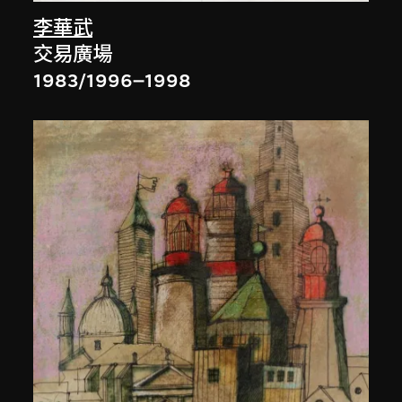
李華武
交易廣場
1983/1996–1998