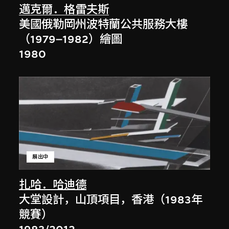
邁克爾．格雷夫斯
美國俄勒岡州波特蘭公共服務大樓
（1979–1982）繪圖
1980
展出中
扎哈．哈迪德
大堂設計，山頂項目，香港（1983年
競賽）