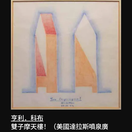
亨利．科布
雙子摩天樓！（美國達拉斯噴泉廣