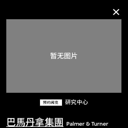
M+藏品
进一步筛选
搜索
关于M+藏品
研究中心
预约阅览
探索世界顶级的二十及二十一世纪视觉
文化藏品。
巴馬丹拿集團
Palmer & Turner