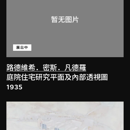
展出中
路德維希．密斯．凡德羅
庭院住宅研究平面及內部透視圖
1935