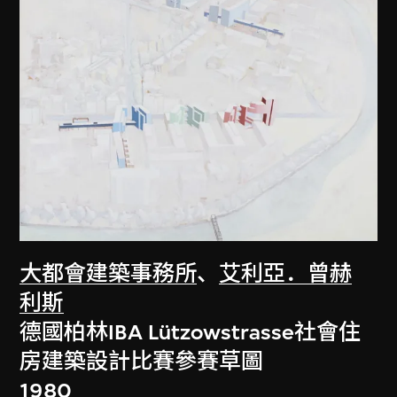
大都會建築事務所
、
艾利亞．曾赫
利斯
德國柏林IBA Lützowstrasse社會住
房建築設計比賽參賽草圖
1980