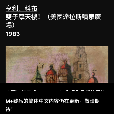
亨利．科布
雙子摩天樓！（美國達拉斯噴泉廣
場）
1983
本网站使用「Cookies」为你提供最好的网站
体验。
M+藏品的简体中文内容仍在更新，敬请期
了解更多
待！