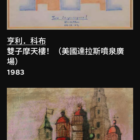
亨利．科布
雙子摩天樓！（美國達拉斯噴泉廣
場）
1983