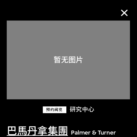
M+藏品
进一步筛选
搜索
关于M+藏品
研究中心
预约阅览
探索世界顶级的二十及二十一世纪视觉
文化藏品。
巴馬丹拿集團
Palmer & Turner