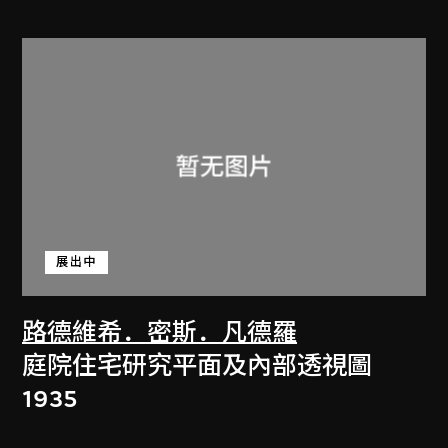
展出中
路德維希．密斯．凡德羅
庭院住宅研究平面及內部透視圖
1935