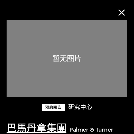
M+藏品
进一步筛选
搜索
关于M+藏品
研究中心
预约阅览
探索世界顶级的二十及二十一世纪视觉
文化藏品。
巴馬丹拿集團
Palmer & Turner