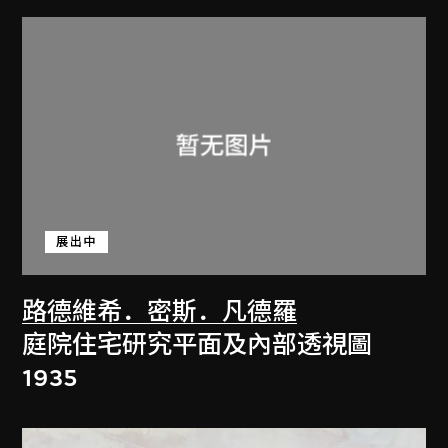
展出中
路德維希．密斯．凡德羅
庭院住宅研究平面及內部透視圖
1935