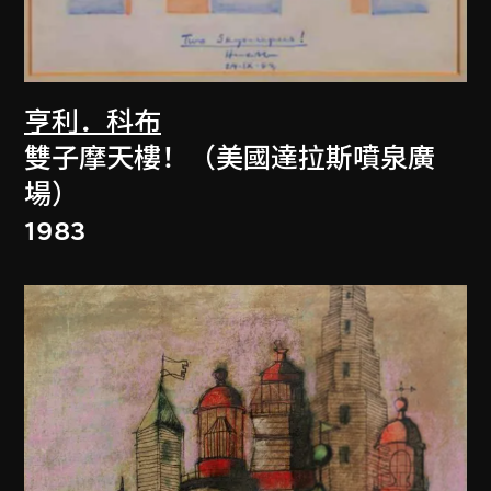
亨利．科布
雙子摩天樓！（美國達拉斯噴泉廣
場）
1983