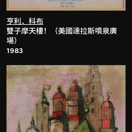
亨利．科布
雙子摩天樓！（美國達拉斯噴泉廣
場）
1983