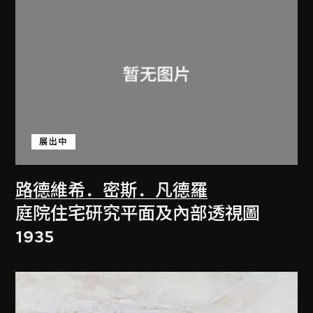
展出中
路德維希．密斯．凡德羅
庭院住宅研究平面及內部透視圖
1935