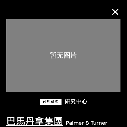
M+藏品
进一步筛选
搜索
关于M+藏品
研究中心
预约阅览
探索世界顶级的二十及二十一世纪视觉
文化藏品。
巴馬丹拿集團
Palmer & Turner