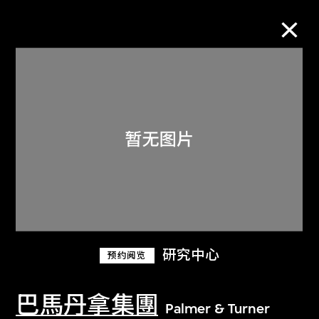
M+藏品
进一步筛选
搜索
关于M+藏品
研究中心
预约阅览
探索世界顶级的二十及二十一世纪视觉
文化藏品。
巴馬丹拿集團
Palmer & Turner