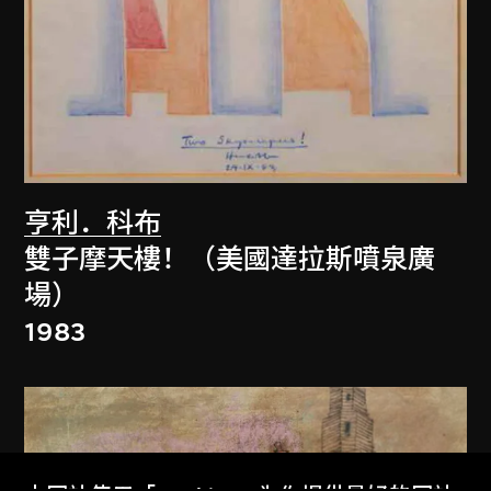
亨利．科布
雙子摩天樓！（美國達拉斯噴泉廣
場）
1983