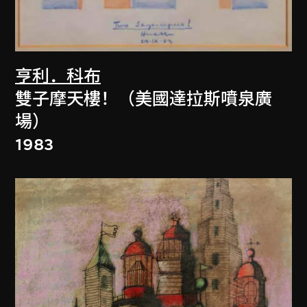
亨利．科布
雙子摩天樓！（美國達拉斯噴泉廣
場）
1983