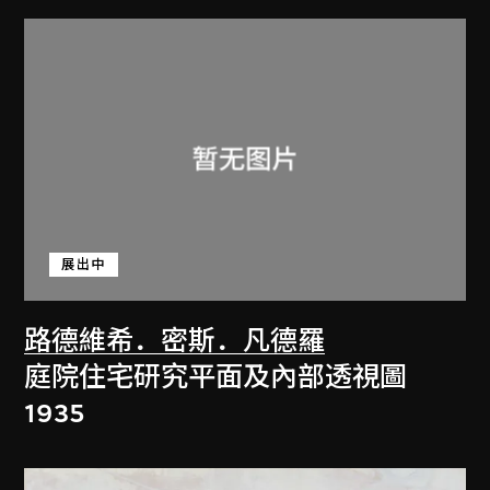
展出中
路德維希．密斯．凡德羅
庭院住宅研究平面及內部透視圖
1935