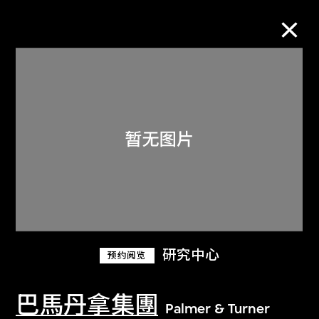
M+藏品
进一步筛选
搜索
关于M+藏品
研究中心
预约阅览
探索世界顶级的二十及二十一世纪视觉
文化藏品。
巴馬丹拿集團
Palmer & Turner