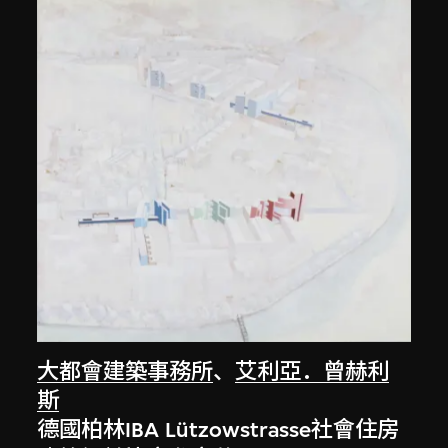
大都會建築事務所
、
艾利亞．曾赫利
斯
德國柏林IBA Lützowstrasse社會住房