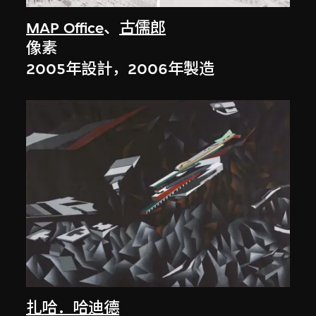
MAP Office
、
古儒郎
像素
2005年設計，2006年製造
扎哈．哈迪德