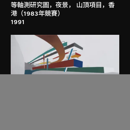
等軸測研究圖，夜景， 山頂項目，香
港（1983年競賽）
1991
展出中
扎哈．哈迪德
庭院日景，山頂項目，香港（1983年
競賽）
1983/2012