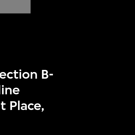
ection B-
dine
 Place,