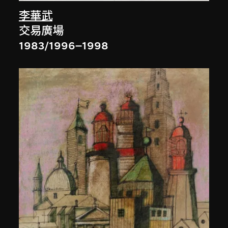
李華武
交易廣場
1983/1996–1998