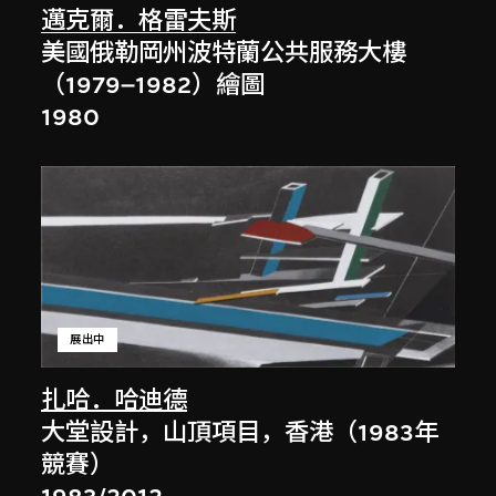
邁克爾．格雷夫斯
美國俄勒岡州波特蘭公共服務大樓
（1979–1982）繪圖
1980
展出中
扎哈．哈迪德
大堂設計，山頂項目，香港（1983年
競賽）