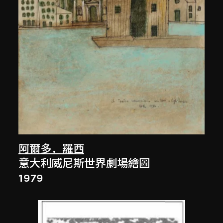
阿爾多．羅西
意大利威尼斯世界劇場繪圖
1979