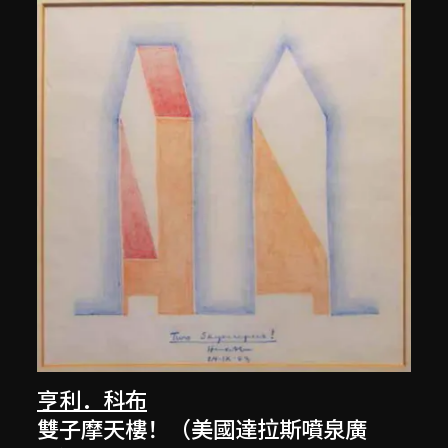
亨利．科布
雙子摩天樓！（美國達拉斯噴泉廣