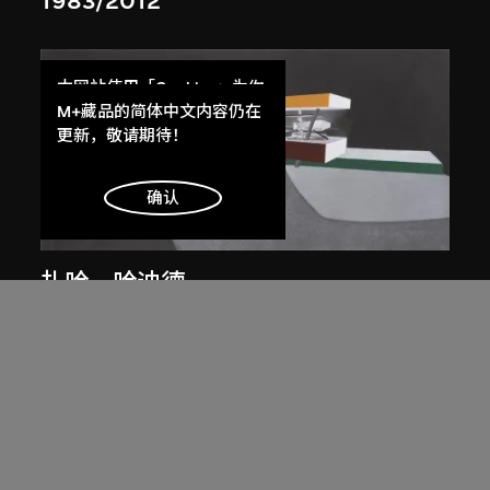
1983/2012
本网站使用「Cookies」为你
提供最好的网站体验。
M+藏品的简体中文内容仍在
了解更多
更新，敬请期待！
明白
确认
展出中
扎哈．哈迪德
斜坡入口／坡度入口，夜景，山頂項
目，香港（1983年競賽）
1983/2012