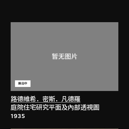
展出中
路德維希．密斯．凡德羅
庭院住宅研究平面及內部透視圖
1935