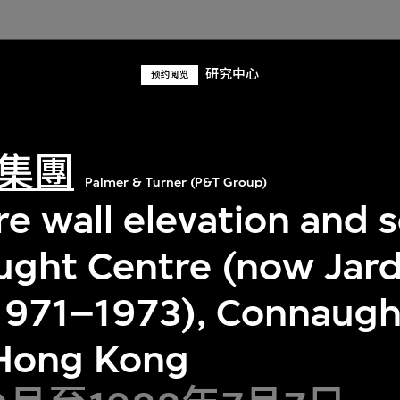
研究中心
预约阅览
集團
Palmer & Turner (P&T Group)
e wall elevation and s
ught Centre (now Jar
1971–1973), Connaught
 Hong Kong