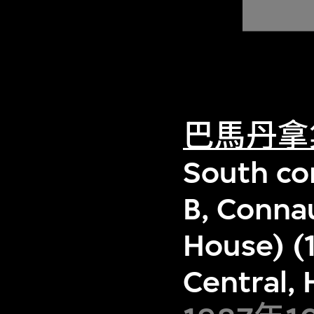
巴馬丹拿
South cor
B, Conna
House) (
Central,